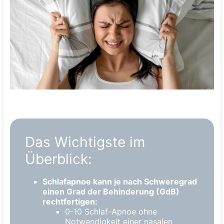
Das Wichtigste im
Überblick:
Schlafapnoe kann je nach Schweregrad
einen Grad der Behinderung (GdB)
rechtfertigen:
0-10 Schlaf-Apnoe ohne
Notwendigkeit einer nasalen